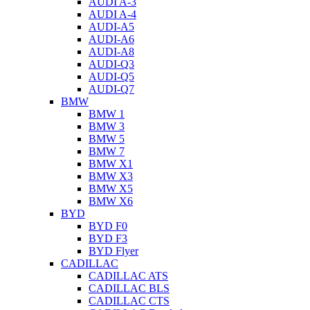
AUDI A-3
AUDI A-4
AUDI-A5
AUDI-A6
AUDI-A8
AUDI-Q3
AUDI-Q5
AUDI-Q7
BMW
BMW 1
BMW 3
BMW 5
BMW 7
BMW X1
BMW X3
BMW X5
BMW X6
BYD
BYD F0
BYD F3
BYD Flyer
CADILLAC
CADILLAC ATS
CADILLAC BLS
CADILLAC CTS