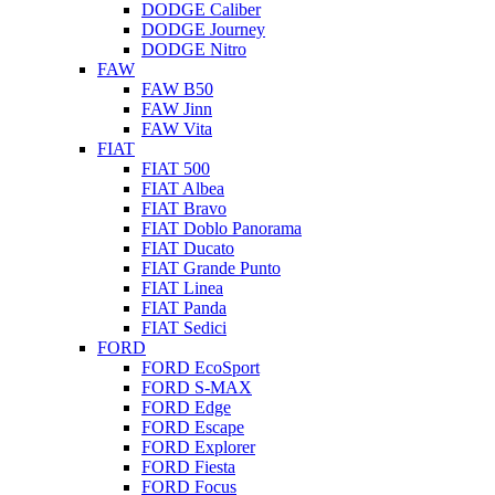
DODGE Caliber
DODGE Journey
DODGE Nitro
FAW
FAW B50
FAW Jinn
FAW Vita
FIAT
FIAT 500
FIAT Albea
FIAT Bravo
FIAT Doblo Panorama
FIAT Ducato
FIAT Grande Punto
FIAT Linea
FIAT Panda
FIAT Sedici
FORD
FORD EcoSport
FORD S-MAX
FORD Edge
FORD Escape
FORD Explorer
FORD Fiesta
FORD Focus