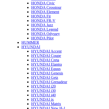
HONDA Civic
HONDA Crosstour
HONDA Element
HONDA Fit
HONDA FR-V
HONDA Jazz
HONDA Legend
HONDA Odyssey
HONDA Pilot
HUMMER
HYUNDAI
HYUNDAI Accent
HYUNDAI Coupe
HYUNDAI Creta
HYUNDAI Elantra
HYUNDAI Equus
HYUNDAI Genesis
HYUNDAI Getz
HYUNDAI Grenadeur
HYUNDAI i20
HYUNDAI i30
HYUNDAI i40
HYUNDAI ix
HYUNDAI Matrix
HYUNDAI New H-1