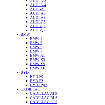
AUDI A-3
AUDI A-4
AUDI-A5
AUDI-A6
AUDI-A8
AUDI-Q3
AUDI-Q5
AUDI-Q7
BMW
BMW 1
BMW 3
BMW 5
BMW 7
BMW X1
BMW X3
BMW X5
BMW X6
BYD
BYD F0
BYD F3
BYD Flyer
CADILLAC
CADILLAC ATS
CADILLAC BLS
CADILLAC CTS