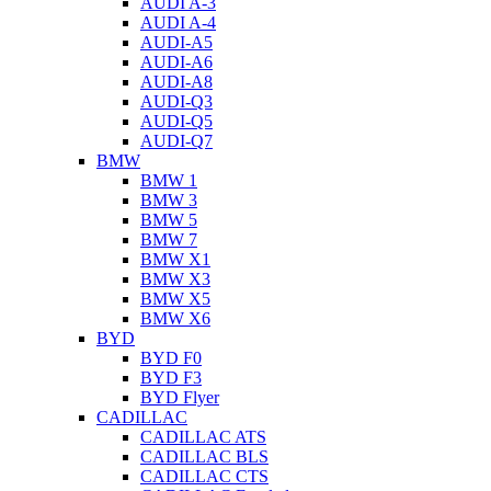
AUDI A-3
AUDI A-4
AUDI-A5
AUDI-A6
AUDI-A8
AUDI-Q3
AUDI-Q5
AUDI-Q7
BMW
BMW 1
BMW 3
BMW 5
BMW 7
BMW X1
BMW X3
BMW X5
BMW X6
BYD
BYD F0
BYD F3
BYD Flyer
CADILLAC
CADILLAC ATS
CADILLAC BLS
CADILLAC CTS