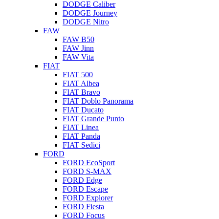
DODGE Caliber
DODGE Journey
DODGE Nitro
FAW
FAW B50
FAW Jinn
FAW Vita
FIAT
FIAT 500
FIAT Albea
FIAT Bravo
FIAT Doblo Panorama
FIAT Ducato
FIAT Grande Punto
FIAT Linea
FIAT Panda
FIAT Sedici
FORD
FORD EcoSport
FORD S-MAX
FORD Edge
FORD Escape
FORD Explorer
FORD Fiesta
FORD Focus