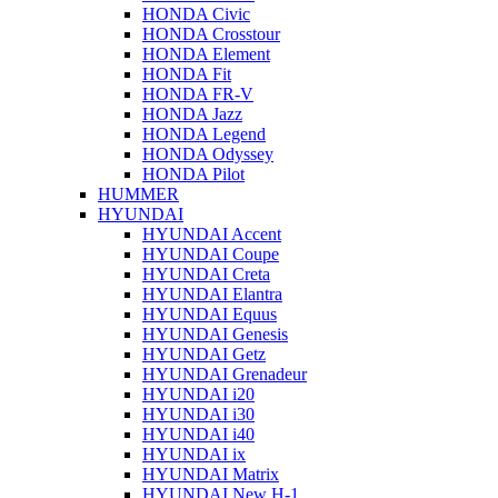
HONDA Civic
HONDA Crosstour
HONDA Element
HONDA Fit
HONDA FR-V
HONDA Jazz
HONDA Legend
HONDA Odyssey
HONDA Pilot
HUMMER
HYUNDAI
HYUNDAI Accent
HYUNDAI Coupe
HYUNDAI Creta
HYUNDAI Elantra
HYUNDAI Equus
HYUNDAI Genesis
HYUNDAI Getz
HYUNDAI Grenadeur
HYUNDAI i20
HYUNDAI i30
HYUNDAI i40
HYUNDAI ix
HYUNDAI Matrix
HYUNDAI New H-1