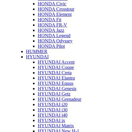
HONDA Civic
HONDA Crosstour
HONDA Element
HONDA Fit
HONDA FR-V
HONDA Jazz
HONDA Legend
HONDA Odyssey
HONDA Pilot
HUMMER
HYUNDAI
HYUNDAI Accent
HYUNDAI Coupe
HYUNDAI Creta
HYUNDAI Elantra
HYUNDAI Equus
HYUNDAI Genesis
HYUNDAI Getz
HYUNDAI Grenadeur
HYUNDAI i20
HYUNDAI i30
HYUNDAI i40
HYUNDAI ix
HYUNDAI Matrix
HYUNDAI New H-1