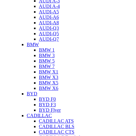
AUDI A-3
AUDI A-4
AUDI-A5
AUDI-A6
AUDI-A8
AUDI-Q3
AUDI-Q5
AUDI-Q7
BMW
BMW 1
BMW 3
BMW 5
BMW 7
BMW X1
BMW X3
BMW X5
BMW X6
BYD
BYD F0
BYD F3
BYD Flyer
CADILLAC
CADILLAC ATS
CADILLAC BLS
CADILLAC CTS