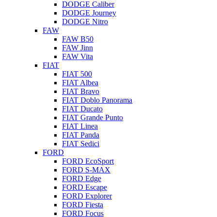
DODGE Caliber
DODGE Journey
DODGE Nitro
FAW
FAW B50
FAW Jinn
FAW Vita
FIAT
FIAT 500
FIAT Albea
FIAT Bravo
FIAT Doblo Panorama
FIAT Ducato
FIAT Grande Punto
FIAT Linea
FIAT Panda
FIAT Sedici
FORD
FORD EcoSport
FORD S-MAX
FORD Edge
FORD Escape
FORD Explorer
FORD Fiesta
FORD Focus