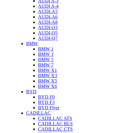
AUDI A-3
AUDI A-4
AUDI-A5
AUDI-A6
AUDI-A8
AUDI-Q3
AUDI-Q5
AUDI-Q7
BMW
BMW 1
BMW 3
BMW 5
BMW 7
BMW X1
BMW X3
BMW X5
BMW X6
BYD
BYD F0
BYD F3
BYD Flyer
CADILLAC
CADILLAC ATS
CADILLAC BLS
CADILLAC CTS