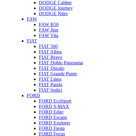
DODGE Caliber
DODGE Journey
DODGE Nitro
FAW
FAW B50
FAW Jinn
FAW Vita
FIAT
FIAT 500
FIAT Albea
FIAT Bravo
FIAT Doblo Panorama
FIAT Ducato
FIAT Grande Punto
FIAT Linea
FIAT Panda
FIAT Sedici
FORD
FORD EcoSport
FORD S-MAX
FORD Edge
FORD Escape
FORD Explorer
FORD Fiesta
FORD Focus