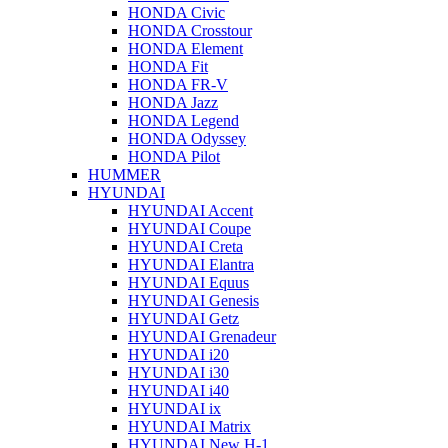
HONDA Civic
HONDA Crosstour
HONDA Element
HONDA Fit
HONDA FR-V
HONDA Jazz
HONDA Legend
HONDA Odyssey
HONDA Pilot
HUMMER
HYUNDAI
HYUNDAI Accent
HYUNDAI Coupe
HYUNDAI Creta
HYUNDAI Elantra
HYUNDAI Equus
HYUNDAI Genesis
HYUNDAI Getz
HYUNDAI Grenadeur
HYUNDAI i20
HYUNDAI i30
HYUNDAI i40
HYUNDAI ix
HYUNDAI Matrix
HYUNDAI New H-1