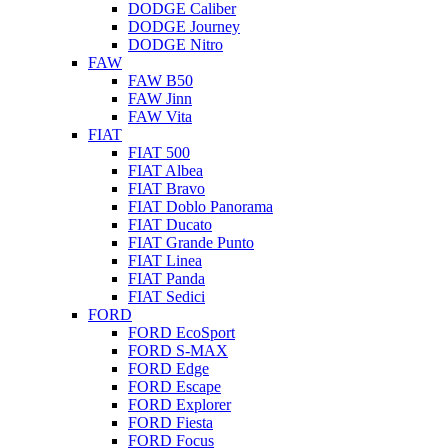
DODGE Caliber
DODGE Journey
DODGE Nitro
FAW
FAW B50
FAW Jinn
FAW Vita
FIAT
FIAT 500
FIAT Albea
FIAT Bravo
FIAT Doblo Panorama
FIAT Ducato
FIAT Grande Punto
FIAT Linea
FIAT Panda
FIAT Sedici
FORD
FORD EcoSport
FORD S-MAX
FORD Edge
FORD Escape
FORD Explorer
FORD Fiesta
FORD Focus