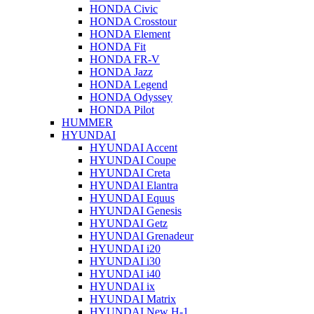
HONDA Civic
HONDA Crosstour
HONDA Element
HONDA Fit
HONDA FR-V
HONDA Jazz
HONDA Legend
HONDA Odyssey
HONDA Pilot
HUMMER
HYUNDAI
HYUNDAI Accent
HYUNDAI Coupe
HYUNDAI Creta
HYUNDAI Elantra
HYUNDAI Equus
HYUNDAI Genesis
HYUNDAI Getz
HYUNDAI Grenadeur
HYUNDAI i20
HYUNDAI i30
HYUNDAI i40
HYUNDAI ix
HYUNDAI Matrix
HYUNDAI New H-1