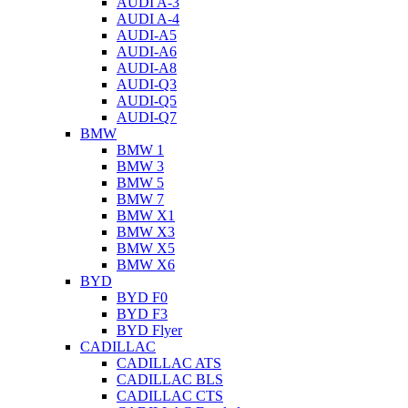
AUDI A-3
AUDI A-4
AUDI-A5
AUDI-A6
AUDI-A8
AUDI-Q3
AUDI-Q5
AUDI-Q7
BMW
BMW 1
BMW 3
BMW 5
BMW 7
BMW X1
BMW X3
BMW X5
BMW X6
BYD
BYD F0
BYD F3
BYD Flyer
CADILLAC
CADILLAC ATS
CADILLAC BLS
CADILLAC CTS