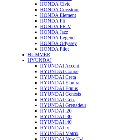
HONDA Civic
HONDA Crosstour
HONDA Element
HONDA Fit
HONDA FR-V
HONDA Jazz
HONDA Legend
HONDA Odyssey
HONDA Pilot
HUMMER
HYUNDAI
HYUNDAI Accent
HYUNDAI Coupe
HYUNDAI Creta
HYUNDAI Elantra
HYUNDAI Equus
HYUNDAI Genesis
HYUNDAI Getz
HYUNDAI Grenadeur
HYUNDAI i20
HYUNDAI i30
HYUNDAI i40
HYUNDAI ix
HYUNDAI Matrix
HYUNDAI New H-1