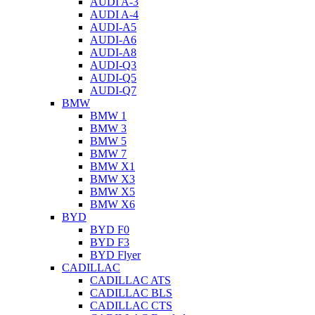
AUDI A-3
AUDI A-4
AUDI-A5
AUDI-A6
AUDI-A8
AUDI-Q3
AUDI-Q5
AUDI-Q7
BMW
BMW 1
BMW 3
BMW 5
BMW 7
BMW X1
BMW X3
BMW X5
BMW X6
BYD
BYD F0
BYD F3
BYD Flyer
CADILLAC
CADILLAC ATS
CADILLAC BLS
CADILLAC CTS