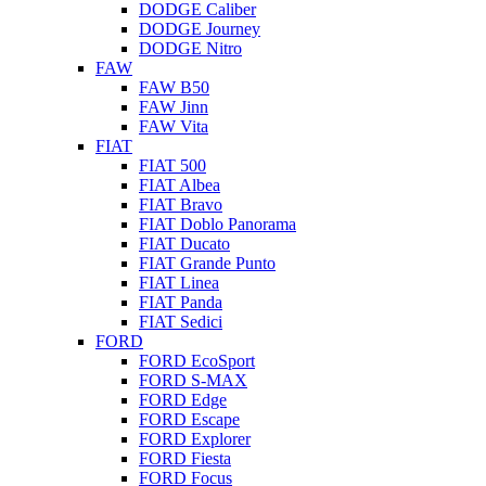
DODGE Caliber
DODGE Journey
DODGE Nitro
FAW
FAW B50
FAW Jinn
FAW Vita
FIAT
FIAT 500
FIAT Albea
FIAT Bravo
FIAT Doblo Panorama
FIAT Ducato
FIAT Grande Punto
FIAT Linea
FIAT Panda
FIAT Sedici
FORD
FORD EcoSport
FORD S-MAX
FORD Edge
FORD Escape
FORD Explorer
FORD Fiesta
FORD Focus